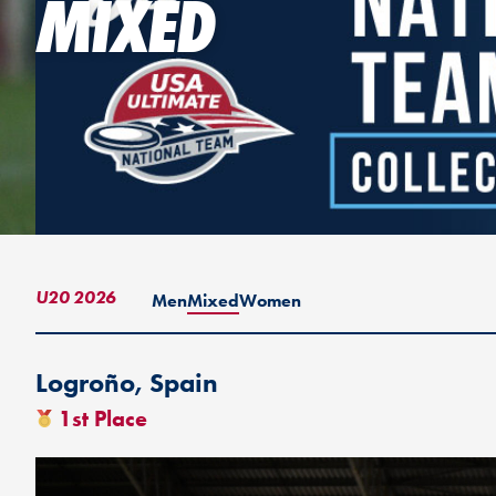
MIXED
U20 2026
Men
Mixed
Women
Logroño, Spain
1st Place