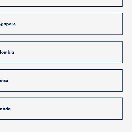
ngapore
lombia
ance
nada