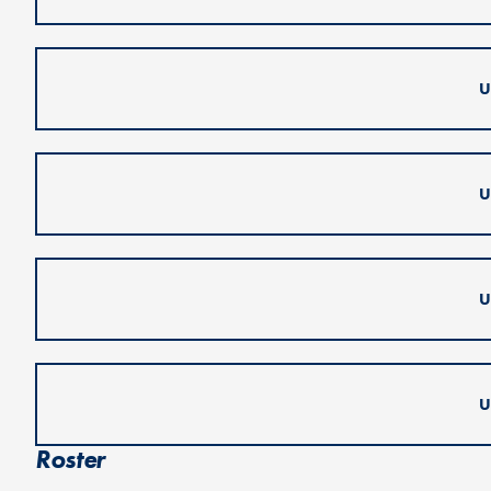
U
U
U
U
Roster