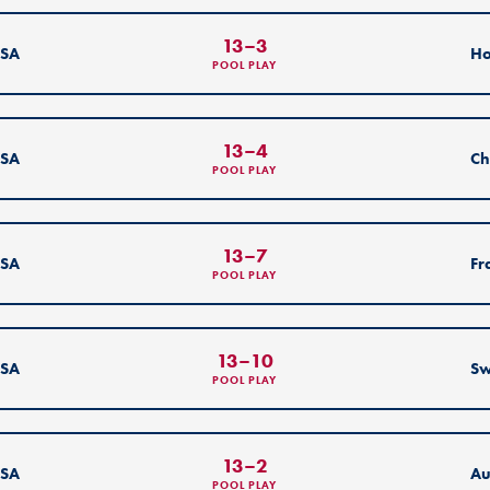
13
–
3
SA
Ho
POOL PLAY
13
–
4
SA
Ch
POOL PLAY
13
–
7
SA
Fr
POOL PLAY
13
–
10
SA
Sw
POOL PLAY
13
–
2
SA
Au
POOL PLAY