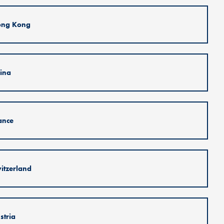
ng Kong
ina
ance
itzerland
stria