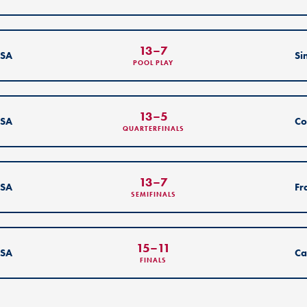
13
–
7
SA
Si
POOL PLAY
13
–
5
SA
Co
QUARTERFINALS
13
–
7
SA
Fr
SEMIFINALS
15
–
11
SA
Ca
FINALS